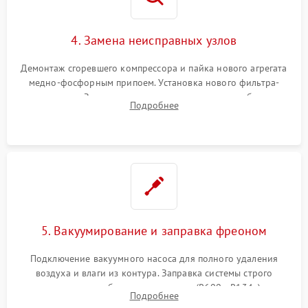
4. Замена неисправных узлов
Демонтаж сгоревшего компрессора и пайка нового агрегата
медно-фосфорным припоем. Установка нового фильтра-
осушителя. Замена изношенных вентиляторов обдува,
Подробнее
сломанных заслонок или поврежденных дверных петель.
5. Вакуумирование и заправка фреоном
Подключение вакуумного насоса для полного удаления
воздуха и влаги из контура. Заправка системы строго
дозированным объемом хладагента (R600a, R134a) по
Подробнее
электронным весам. Контроль рабочего давления в системе.