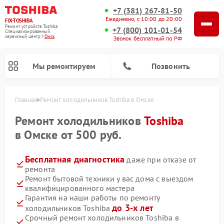
+7 (381) 267-81-50
Ежедневно, с 10:00 до 20:00
FIX-TOSHIBA
Ремонт устройств Toshiba
+7 (800) 101-01-54
Специализированный
cервисный центр г.
Омск
Звонок бесплатный по РФ
Мы ремонтируем
Позвонить
Главная
Ремонт холодильников Toshiba в Омске
Ремонт холодильников
Toshiba
в Омске от 500 руб.
Бесплатная диагностика
даже при отказе от
ремонта
Ремонт бытовой техники у вас дома с выездом
квалифицированного мастера
Гарантия на наши работы по ремонту
Ремонт микроволновых печей Toshiba
Ремонт стиральных машин Toshiba
Ремонт посудомоечных машин Toshiba
до 3-х лет
холодильников Toshiba
Срочный ремонт холодильников Toshiba в