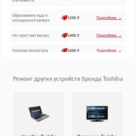
отключается
Программное обеспечение
Образование льда в
1500 ₽
Подробнее →
холодильной камере
Не горит свет внутри
1400 ₽
Подробнее →
Поломка термостата
1800 ₽
Подробнее →
Не работает вентилятор
1800 ₽
Подробнее →
Ремонт других устройств бренда Toshiba
Поломка системы No Frost
2600 ₽
Подробнее →
Образование конденсата
1800 ₽
Подробнее →
на стенках
Сбой в работе инвертора
2100 ₽
Подробнее →
Запах горелого при
2000 ₽
Подробнее →