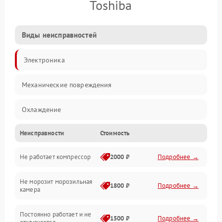
Toshiba
Виды неисправностей
Электроника
Механические повреждения
Охлаждение
Неисправности
Стоимость
Механика
Не работает компрессор
2000 ₽
Подробнее →
Электропитание
Не морозит морозильная
Дренаж
1800 ₽
Подробнее →
камера
Оттайка
Постоянно работает и не
1500 ₽
Подробнее →