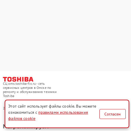
СЦ oms.toshiba-fix.ru - сеть
сервисных центров в Омске по
ремонту и обслуживанию техники
Toshiba
Этот сайт использует файлы cookie. Вы можете
2021-2026 © СЦ oms.toshiba-fix.ru
ознакомиться с
правилами использования
Согласен
файлов cookie
Мы ремонтируем