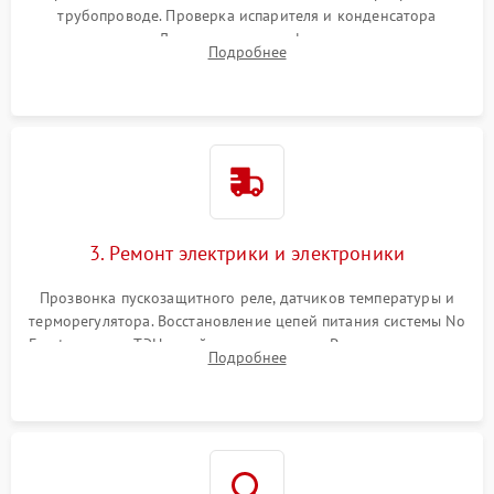
трубопроводе. Проверка испарителя и конденсатора
течеискателем. Демонтаж старого фильтра-осушителя и
Подробнее
продувка капиллярной трубки для устранения засоров.
3. Ремонт электрики и электроники
Прозвонка пускозащитного реле, датчиков температуры и
терморегулятора. Восстановление цепей питания системы No
Frost, включая ТЭН оттайки и вентилятор. Ремонт или замена
Подробнее
платы управления при сбоях алгоритмов.