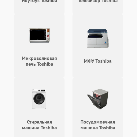
Ноутбук Toshiba
Телевизор Toshiba
работе
Не включается
1000 ₽
Подробнее →
холодильник
Проблемы с системой
автоматической
1800 ₽
Подробнее →
разморозки
Микроволновая
МФУ Toshiba
печь Toshiba
Стиральная
Посудомоечная
машина Toshiba
машина Toshiba