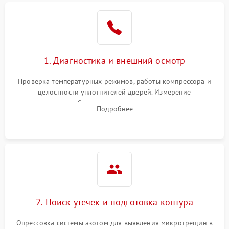
Образование конденсата
1800 ₽
Подробнее →
на стенках
Сбой в работе инвертора
2100 ₽
Подробнее →
1. Диагностика и внешний осмотр
Запах горелого при
2000 ₽
Подробнее →
Проверка температурных режимов, работы компрессора и
работе
целостности уплотнителей дверей. Измерение
сопротивления обмоток мотора, проверка термостата и
Не включается
Подробнее
1000 ₽
Подробнее →
считывание кодов ошибок с электронного дисплея.
холодильник
Проблемы с системой
автоматической
1800 ₽
Подробнее →
разморозки
2. Поиск утечек и подготовка контура
Опрессовка системы азотом для выявления микротрещин в