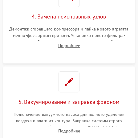
4. Замена неисправных узлов
Демонтаж сгоревшего компрессора и пайка нового агрегата
медно-фосфорным припоем. Установка нового фильтра-
осушителя. Замена изношенных вентиляторов обдува,
Подробнее
сломанных заслонок или поврежденных дверных петель.
5. Вакуумирование и заправка фреоном
Подключение вакуумного насоса для полного удаления
воздуха и влаги из контура. Заправка системы строго
дозированным объемом хладагента (R600a, R134a) по
Подробнее
электронным весам. Контроль рабочего давления в системе.