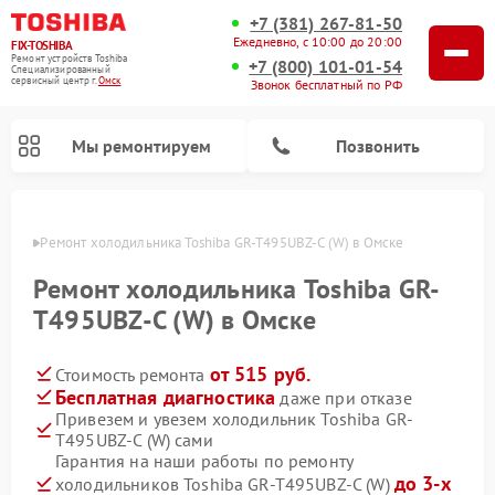
+7 (381) 267-81-50
Ежедневно, с 10:00 до 20:00
FIX-TOSHIBA
Ремонт устройств Toshiba
+7 (800) 101-01-54
Специализированный
cервисный центр г.
Омск
Звонок бесплатный по РФ
Мы ремонтируем
Позвонить
Омске
Ремонт холодильника Toshiba GR-T495UBZ-C (W) в Омске
Ремонт холодильника Toshiba GR-
T495UBZ-C (W) в Омске
от 515 руб.
Стоимость ремонта
Бесплатная диагностика
даже при отказе
Привезем и увезем холодильник Toshiba GR-
T495UBZ-C (W) сами
Ремонт микроволновых печей Toshiba
Ремонт стиральных машин Toshiba
Ремонт посудомоечных машин Toshiba
Гарантия на наши работы по ремонту
до 3-х
холодильников Toshiba GR-T495UBZ-C (W)