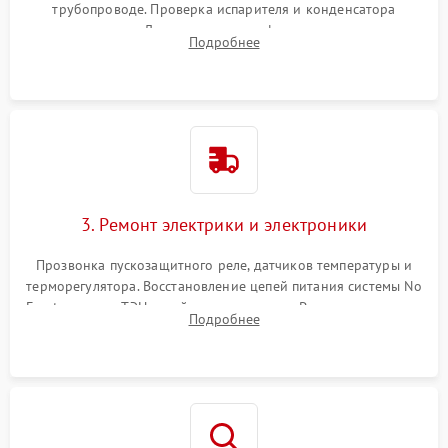
трубопроводе. Проверка испарителя и конденсатора
течеискателем. Демонтаж старого фильтра-осушителя и
Подробнее
продувка капиллярной трубки для устранения засоров.
3. Ремонт электрики и электроники
Прозвонка пускозащитного реле, датчиков температуры и
терморегулятора. Восстановление цепей питания системы No
Frost, включая ТЭН оттайки и вентилятор. Ремонт или замена
Подробнее
платы управления при сбоях алгоритмов.