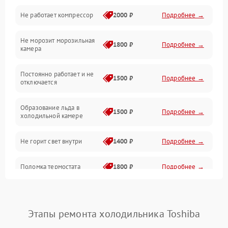
Не работает компрессор
2000 ₽
Подробнее →
Электропитание
Не морозит морозильная
Дренаж
1800 ₽
Подробнее →
камера
Оттайка
Постоянно работает и не
1500 ₽
Подробнее →
отключается
Программное обеспечение
Образование льда в
1500 ₽
Подробнее →
холодильной камере
Не горит свет внутри
1400 ₽
Подробнее →
Поломка термостата
1800 ₽
Подробнее →
Не работает вентилятор
1800 ₽
Подробнее →
Этапы ремонта холодильника Toshiba
Поломка системы No Frost
2600 ₽
Подробнее →