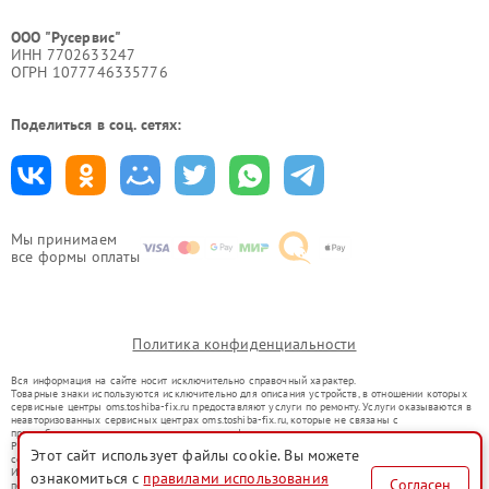
ООО "Русервис"
ИНН 7702633247
ОГРН 1077746335776
Поделиться в соц. сетях:
Мы принимаем
все формы оплаты
Политика конфиденциальности
Вся информация на сайте носит исключительно справочный характер.
Товарные знаки используются исключительно для описания устройств, в отношении которых
сервисные центры oms.toshiba-fix.ru предоставляют услуги по ремонту. Услуги оказываются в
неавторизованных сервисных центрах oms.toshiba-fix.ru, которые не связаны с
правообладателями товарных знаков или их официальными представителями.
Ремонт осуществляется для устройств, уже введенных в гражданский оборот в соответствии
Этот сайт использует файлы cookie. Вы можете
со статьей 1487 ГК РФ.
Использование товарных знаков не преследует цели индивидуализации услуг или введения
ознакомиться с
правилами использования
Согласен
потребителей в заблуждение, а служит для информирования о предоставляемых услугах по