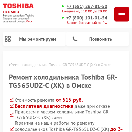
+7 (381) 267-81-50
Ежедневно, с 10:00 до 20:00
FIX-TOSHIBA
Ремонт устройств Toshiba
+7 (800) 101-01-54
Специализированный
cервисный центр г.
Омск
Звонок бесплатный по РФ
Мы ремонтируем
Позвонить
Омске
Ремонт холодильника Toshiba GR-TG565UDZ-C (XK) в Омске
Ремонт холодильника Toshiba GR-
TG565UDZ-C (XK) в Омске
от 515 руб.
Стоимость ремонта
Бесплатная диагностика
даже при отказе
Привезем и увезем холодильник Toshiba GR-
TG565UDZ-C (XK) сами
Ремонт микроволновых печей Toshiba
Ремонт стиральных машин Toshiba
Ремонт посудомоечных машин Toshiba
Гарантия на наши работы по ремонту
до 3-
холодильников Toshiba GR-TG565UDZ-C (XK)