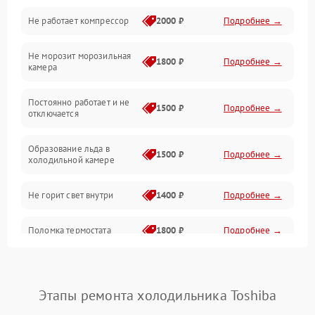
Не работает компрессор
2000 ₽
Подробнее →
Электропитание
Не морозит морозильная
Дренаж
1800 ₽
Подробнее →
камера
Оттайка
Постоянно работает и не
1500 ₽
Подробнее →
отключается
Программное обеспечение
Образование льда в
1500 ₽
Подробнее →
холодильной камере
Не горит свет внутри
1400 ₽
Подробнее →
Поломка термостата
1800 ₽
Подробнее →
Не работает вентилятор
1800 ₽
Подробнее →
Этапы ремонта холодильника Toshiba
Поломка системы No Frost
2600 ₽
Подробнее →