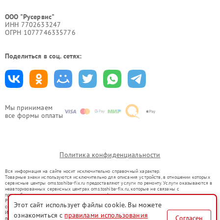
ООО "Русервис"
ИНН 7702633247
ОГРН 1077746335776
Поделиться в соц. сетях:
Мы принимаем
все формы оплаты
Политика конфиденциальности
Вся информация на сайте носит исключительно справочный характер.
Товарные знаки используются исключительно для описания устройств, в отношении которых
сервисные центры oms.toshiba-fix.ru предоставляют услуги по ремонту. Услуги оказываются в
неавторизованных сервисных центрах oms.toshiba-fix.ru, которые не связаны с
правообладателями товарных знаков или их официальными представителями.
Ремонт осуществляется для устройств, уже введенных в гражданский оборот в соответствии
Этот сайт использует файлы cookie. Вы можете
со статьей 1487 ГК РФ.
Использование товарных знаков не преследует цели индивидуализации услуг или введения
ознакомиться с
правилами использования
Согласен
потребителей в заблуждение, а служит для информирования о предоставляемых услугах по