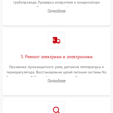
трубопроводе. Проверка испарителя и конденсатора
течеискателем. Демонтаж старого фильтра-осушителя и
Подробнее
продувка капиллярной трубки для устранения засоров.
3. Ремонт электрики и электроники
Прозвонка пускозащитного реле, датчиков температуры и
терморегулятора. Восстановление цепей питания системы No
Frost, включая ТЭН оттайки и вентилятор. Ремонт или замена
Подробнее
платы управления при сбоях алгоритмов.