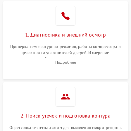
Образование конденсата
1800 ₽
Подробнее →
на стенках
Сбой в работе инвертора
2100 ₽
Подробнее →
1. Диагностика и внешний осмотр
Запах горелого при
2000 ₽
Подробнее →
Проверка температурных режимов, работы компрессора и
работе
целостности уплотнителей дверей. Измерение
сопротивления обмоток мотора, проверка термостата и
Не включается
Подробнее
1000 ₽
Подробнее →
считывание кодов ошибок с электронного дисплея.
холодильник
Проблемы с системой
автоматической
1800 ₽
Подробнее →
разморозки
2. Поиск утечек и подготовка контура
Опрессовка системы азотом для выявления микротрещин в