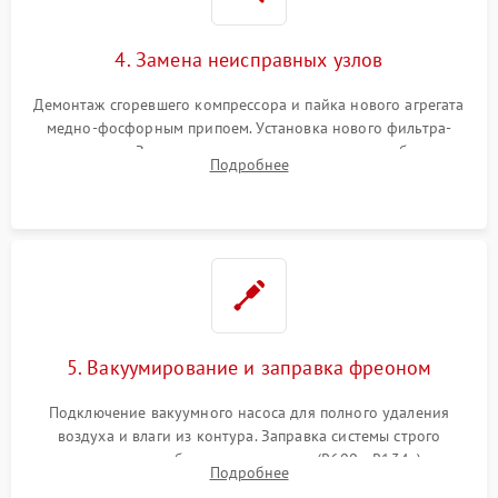
4. Замена неисправных узлов
Демонтаж сгоревшего компрессора и пайка нового агрегата
медно-фосфорным припоем. Установка нового фильтра-
осушителя. Замена изношенных вентиляторов обдува,
Подробнее
сломанных заслонок или поврежденных дверных петель.
5. Вакуумирование и заправка фреоном
Подключение вакуумного насоса для полного удаления
воздуха и влаги из контура. Заправка системы строго
дозированным объемом хладагента (R600a, R134a) по
Подробнее
электронным весам. Контроль рабочего давления в системе.