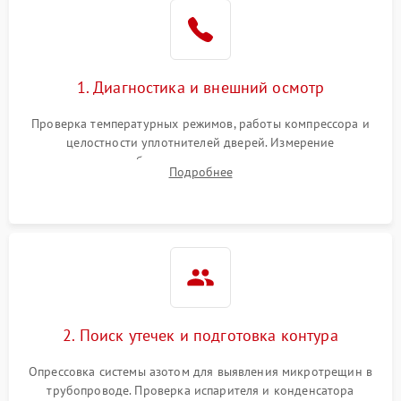
Образование конденсата
1800 ₽
Подробнее →
на стенках
Сбой в работе инвертора
2100 ₽
Подробнее →
1. Диагностика и внешний осмотр
Запах горелого при
2000 ₽
Подробнее →
Проверка температурных режимов, работы компрессора и
работе
целостности уплотнителей дверей. Измерение
сопротивления обмоток мотора, проверка термостата и
Не включается
Подробнее
1000 ₽
Подробнее →
считывание кодов ошибок с электронного дисплея.
холодильник
Проблемы с системой
автоматической
1800 ₽
Подробнее →
разморозки
2. Поиск утечек и подготовка контура
Опрессовка системы азотом для выявления микротрещин в
трубопроводе. Проверка испарителя и конденсатора