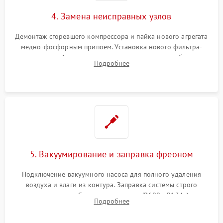
4. Замена неисправных узлов
Демонтаж сгоревшего компрессора и пайка нового агрегата
медно-фосфорным припоем. Установка нового фильтра-
осушителя. Замена изношенных вентиляторов обдува,
Подробнее
сломанных заслонок или поврежденных дверных петель.
5. Вакуумирование и заправка фреоном
Подключение вакуумного насоса для полного удаления
воздуха и влаги из контура. Заправка системы строго
дозированным объемом хладагента (R600a, R134a) по
Подробнее
электронным весам. Контроль рабочего давления в системе.