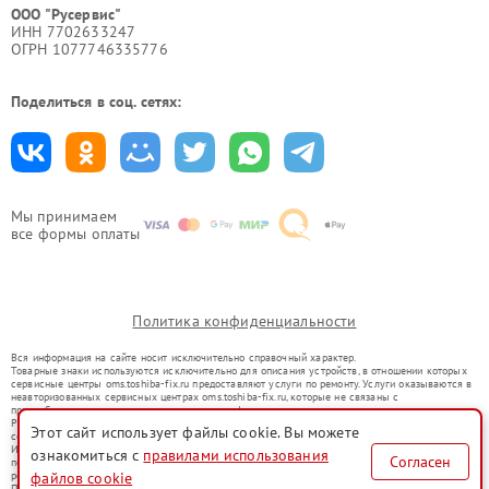
ООО "Русервис"
ИНН 7702633247
ОГРН 1077746335776
Поделиться в соц. сетях:
Мы принимаем
все формы оплаты
Политика конфиденциальности
Вся информация на сайте носит исключительно справочный характер.
Товарные знаки используются исключительно для описания устройств, в отношении которых
сервисные центры oms.toshiba-fix.ru предоставляют услуги по ремонту. Услуги оказываются в
неавторизованных сервисных центрах oms.toshiba-fix.ru, которые не связаны с
правообладателями товарных знаков или их официальными представителями.
Ремонт осуществляется для устройств, уже введенных в гражданский оборот в соответствии
Этот сайт использует файлы cookie. Вы можете
со статьей 1487 ГК РФ.
Использование товарных знаков не преследует цели индивидуализации услуг или введения
ознакомиться с
правилами использования
Согласен
потребителей в заблуждение, а служит для информирования о предоставляемых услугах по
ремонту техники указанных брендов.
файлов cookie
Представленная на сайте информация не является публичной офертой, определяемой