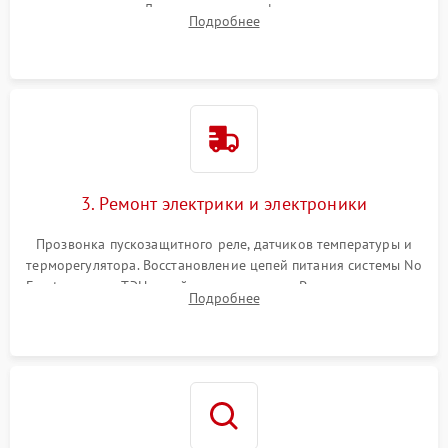
течеискателем. Демонтаж старого фильтра-осушителя и
Подробнее
продувка капиллярной трубки для устранения засоров.
3. Ремонт электрики и электроники
Прозвонка пускозащитного реле, датчиков температуры и
терморегулятора. Восстановление цепей питания системы No
Frost, включая ТЭН оттайки и вентилятор. Ремонт или замена
Подробнее
платы управления при сбоях алгоритмов.