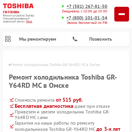
+7 (381) 267-81-50
Ежедневно, с 10:00 до 20:00
FIX-TOSHIBA
Ремонт устройств Toshiba
+7 (800) 101-01-54
Специализированный
cервисный центр г.
Омск
Звонок бесплатный по РФ
Мы ремонтируем
Позвонить
Омске
Ремонт холодильника Toshiba GR-Y64RD MC в Омске
Ремонт холодильника Toshiba GR-
Y64RD MC в Омске
от 515 руб.
Стоимость ремонта
Бесплатная диагностика
даже при отказе
Привезем и увезем холодильник Toshiba GR-
Y64RD MC сами
Ремонт микроволновых печей Toshiba
Ремонт стиральных машин Toshiba
Ремонт посудомоечных машин Toshiba
Гарантия на наши работы по ремонту
до 3-х лет
холодильников Toshiba GR-Y64RD MC