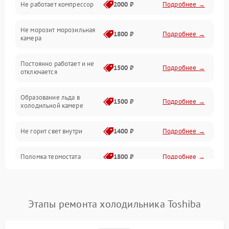
Не работает компрессор
2000 ₽
Подробнее →
Электропитание
Не морозит морозильная
Дренаж
1800 ₽
Подробнее →
камера
Оттайка
Постоянно работает и не
1500 ₽
Подробнее →
отключается
Программное обеспечение
Образование льда в
1500 ₽
Подробнее →
холодильной камере
Не горит свет внутри
1400 ₽
Подробнее →
Поломка термостата
1800 ₽
Подробнее →
Не работает вентилятор
1800 ₽
Подробнее →
Этапы ремонта холодильника Toshiba
Поломка системы No Frost
2600 ₽
Подробнее →