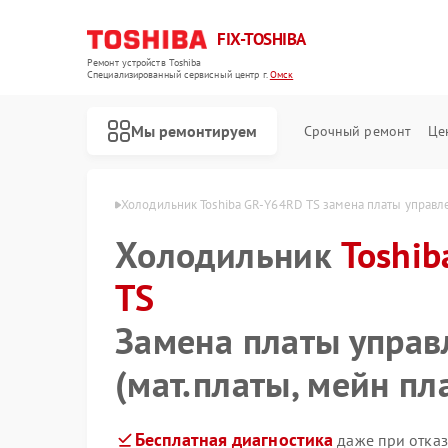
FIX-TOSHIBA
Ремонт устройств Toshiba
Специализированный cервисный центр г.
Омск
Мы ремонтируем
Срочный ремонт
Це
GR-Y64RD TS в Омске
Холодильник Toshiba GR-Y64RD TS замена платы управле
Холодильник
Toshi
TS
Замена платы управ
(мат.платы, мейн пл
Бесплатная диагностика
даже при отказ
Ремонт микроволновых печей Toshiba
Ремонт стиральных машин Toshiba
Ремонт посудомоечных машин Toshiba
Ремонт кондиционеров Toshiba