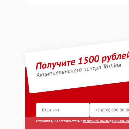
Получите 1500 рубле
Акция сервисного центра Toshiba
Отправляя, Вы соглашаетесь с
политикой конфиденциально