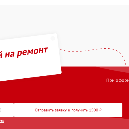
й на ремонт
При оформл
Отправить заявку и получить 1500 ₽
сти