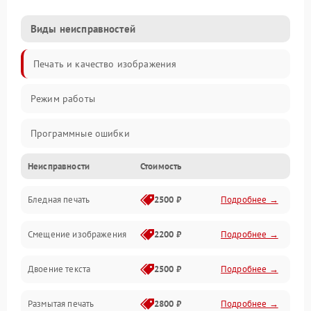
Виды неисправностей
Печать и качество изображения
Режим работы
Программные ошибки
Неисправности
Стоимость
Картриджи и расходники
Бледная печать
2500 ₽
Подробнее →
Сканер и копирование
Смещение изображения
2200 ₽
Подробнее →
Механика и узлы
Двоение текста
2500 ₽
Подробнее →
Программные сбои
Размытая печать
2800 ₽
Подробнее →
Подключение и интерфейсы