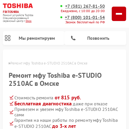
+7 (381) 267-81-50
Ежедневно, с 10:00 до 20:00
FIX-TOSHIBA
Ремонт устройств Toshiba
+7 (800) 101-01-54
Специализированный
cервисный центр г.
Омск
Звонок бесплатный по РФ
Мы ремонтируем
Позвонить
Омске
Ремонт мфу Toshiba e-STUDIO 2510AC в Омске
Ремонт мфу Toshiba e-STUDIO
2510AC в Омске
от 815 руб.
Стоимость ремонта
Бесплатная диагностика
даже при отказе
Привезем и увезем мфу Toshiba e-STUDIO 2510AC
сами
Ремонт стиральных машин Toshiba
Ремонт микроволновых печей Toshiba
Ремонт посудомоечных машин Toshiba
Гарантия на наши работы по ремонту мфу Toshiba
до 3-х лет
e-STUDIO 2510AC