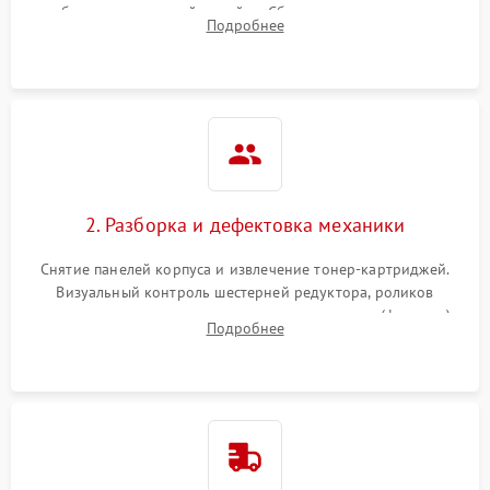
работы сканирующей линейки. Сбор данных о замятиях,
Подробнее
дефектах изображения или посторонних шумах при работе.
2. Разборка и дефектовка механики
Снятие панелей корпуса и извлечение тонер-картриджей.
Визуальный контроль шестерней редуктора, роликов
захвата, термопленки и прижимного вала в печи (фьюзере).
Подробнее
Проверка оптики сканера на загрязнения.