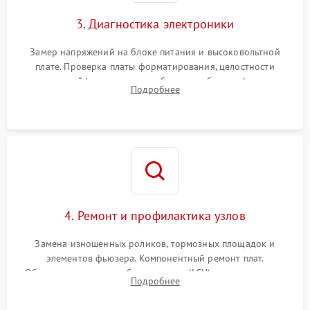
3. Диагностика электроники
Замер напряжений на блоке питания и высоковольтной
плате. Проверка платы форматирования, целостности
плоских шлейфов сканера и работоспособности флажков и
Подробнее
оптопар (датчиков прохождения бумаги).
4. Ремонт и профилактика узлов
Замена изношенных роликов, тормозных площадок и
элементов фьюзера. Компонентный ремонт плат.
Обязательная очистка блока лазера (LSU), зеркал и тракта
Подробнее
печати от просыпанного тонера и бумажной пыли.