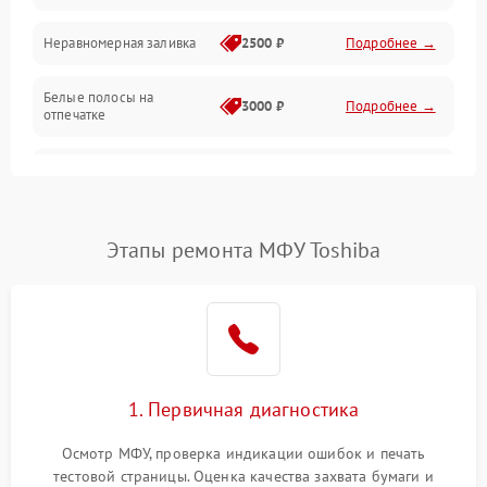
Неравномерная заливка
2500 ₽
Подробнее →
Дисплей и органы управления
Белые полосы на
Изображение
3000 ₽
Подробнее →
отпечатке
Проблемы с механикой
Чёрный фон на листе
3500 ₽
Подробнее →
Питание и запуск
Этапы ремонта МФУ Toshiba
1. Первичная диагностика
Осмотр МФУ, проверка индикации ошибок и печать
тестовой страницы. Оценка качества захвата бумаги и