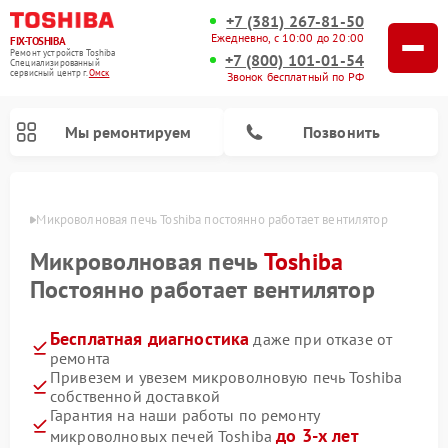
+7 (381) 267-81-50
Ежедневно, с 10:00 до 20:00
FIX-TOSHIBA
Ремонт устройств Toshiba
+7 (800) 101-01-54
Специализированный
cервисный центр г.
Омск
Звонок бесплатный по РФ
Мы ремонтируем
Позвонить
Омске
Микроволновая печь Toshiba постоянно работает вентилятор
Микроволновая печь
Toshiba
Постоянно работает вентилятор
Бесплатная диагностика
даже при отказе от
ремонта
Привезем и увезем микроволновую печь Toshiba
собственной доставкой
Ремонт стиральных машин Toshiba
Ремонт посудомоечных машин Toshiba
Гарантия на наши работы по ремонту
до 3-х лет
микроволновых печей Toshiba