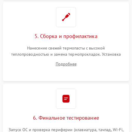
5. Сборка и профилактика
Нанесение свежей термопасты с высокой
теплопроводностью и замена термопрокладок. Установка
системы охлаждения, подключение всех внутренних
Подробнее
шлейфов, модулей памяти и накопителей. Предварительная
сборка корпуса.
6. Финальное тестирование
Запуск ОС и проверка периферии (клавиатура, тачпад, Wi-Fi,