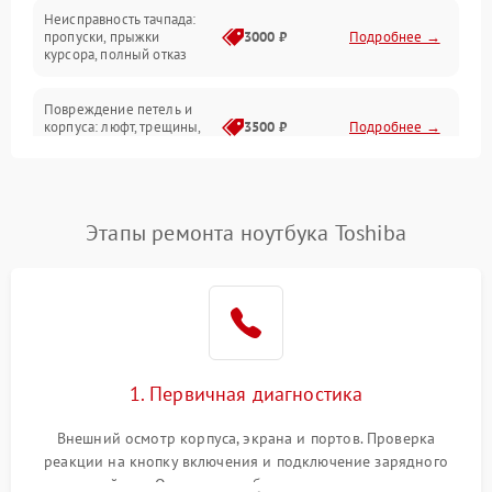
Неисправность тачпада:
Сеть и интернет
пропуски, прыжки
3000 ₽
Подробнее →
курсора, полный отказ
Система охлаждения
Повреждение петель и
корпуса: люфт, трещины,
3500 ₽
Подробнее →
деформация
Проблемы аккумулятора:
быстрая разрядка,
2500 ₽
Подробнее →
Этапы ремонта ноутбука Toshiba
невозможность зарядки,
вздутие
Неисправность зарядного
устройства или разъёма
2000 ₽
Подробнее →
питания
1. Первичная диагностика
Перегрев из‑за пыли,
износа термопасты или
2500 ₽
Подробнее →
неисправности кулера
Внешний осмотр корпуса, экрана и портов. Проверка
реакции на кнопку включения и подключение зарядного
устройства. Оценка потребления тока с помощью
Выход из строя SSD или