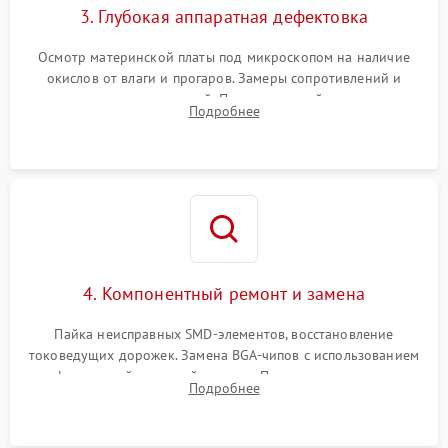
3. Глубокая аппаратная дефектовка
Осмотр материнской платы под микроскопом на наличие
окислов от влаги и прогаров. Замеры сопротивлений и
дежурных напряжений. Проверка цепей питания,
Подробнее
мультиконтроллера, процессора и видеочипа.
4. Компонентный ремонт и замена
Пайка неисправных SMD-элементов, восстановление
токоведущих дорожек. Замена BGA-чипов с использованием
инфракрасной паяльной станции. Прошивка микросхемы
Подробнее
BIOS или замена поврежденных портов USB