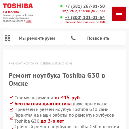
+7 (381) 267-81-50
Ежедневно, с 10:00 до 20:00
FIX-TOSHIBA
Ремонт устройств Toshiba
+7 (800) 101-01-54
Специализированный
cервисный центр г.
Омск
Звонок бесплатный по РФ
Мы ремонтируем
Позвонить
Омске
Ремонт ноутбука Toshiba G30 в Омске
Ремонт ноутбука Toshiba G30 в
Омске
от 415 руб.
Стоимость ремонта
Бесплатная диагностика
даже при отказе
Привезем и увезем ноутбук Toshiba G30 сами
Гарантия на наши работы по ремонту ноутбуков
Ремонт микроволновых печей Toshiba
Ремонт стиральных машин Toshiba
Ремонт посудомоечных машин Toshiba
до 3-х лет
Toshiba G30
Срочный ремонт ноутбуков Toshiba G30 в течении