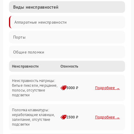
Виды неисправностей
Аппаратные неисправности
Порты
Общие поломки
Неисправности
Стоимость
Устройства
Неисправность матрицы:
Программные ошибки
битые пиксели, мерцание,
5000 ₽
Подробнее →
полосы, отсутствие
подсветки
Электрические и системные сбои
Поломка клавиатуры:
Интерфейсные проблемы
неработающие клавиши,
2500 ₽
Подробнее →
залипание, отсутствие
подсветки
Батарея