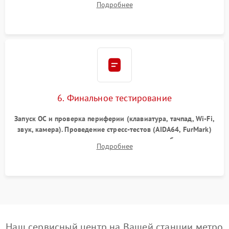
Подробнее
шлейфов, модулей памяти и накопителей. Предварительная
сборка корпуса.
6. Финальное тестирование
Запуск ОС и проверка периферии (клавиатура, тачпад, Wi-Fi,
звук, камера). Проведение стресс-тестов (AIDA64, FurMark)
для контроля температурного режима и стабильности
Подробнее
системы под пиковой нагрузкой.
Наш сервисный центр на Вашей станции метро