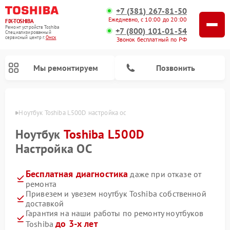
+7 (381) 267-81-50
Ежедневно, с 10:00 до 20:00
FIX-TOSHIBA
Ремонт устройств Toshiba
+7 (800) 101-01-54
Специализированный
cервисный центр г.
Омск
Звонок бесплатный по РФ
Мы ремонтируем
Позвонить
Омске
Ноутбук Toshiba L500D настройка ос
Ноутбук
Toshiba L500D
Настройка ОС
Бесплатная диагностика
даже при отказе от
ремонта
Привезем и увезем ноутбук Toshiba собственной
доставкой
Ремонт микроволновых печей Toshiba
Ремонт стиральных машин Toshiba
Ремонт посудомоечных машин Toshiba
Гарантия на наши работы по ремонту ноутбуков
до 3-х лет
Toshiba