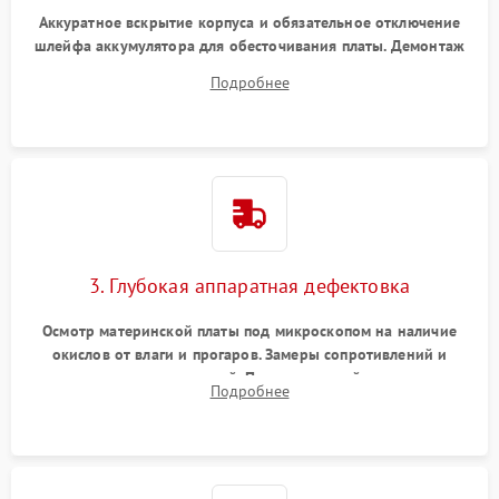
Аккуратное вскрытие корпуса и обязательное отключение
шлейфа аккумулятора для обесточивания платы. Демонтаж
системы охлаждения, очистка кулера от пыли и удаление
Подробнее
высохшей термопасты с кристаллов чипов.
3. Глубокая аппаратная дефектовка
Осмотр материнской платы под микроскопом на наличие
окислов от влаги и прогаров. Замеры сопротивлений и
дежурных напряжений. Проверка цепей питания,
Подробнее
мультиконтроллера, процессора и видеочипа.