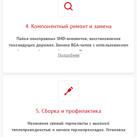
4. Компонентный ремонт и замена
Пайка неисправных SMD-элементов, восстановление
токоведущих дорожек. Замена BGA-чипов с использованием
инфракрасной паяльной станции. Прошивка микросхемы
Подробнее
BIOS или замена поврежденных портов USB
5. Сборка и профилактика
Нанесение свежей термопасты с высокой
теплопроводностью и замена термопрокладок. Установка
системы охлаждения, подключение всех внутренних