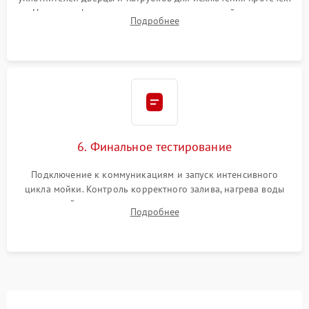
Надежная фиксация хомутов гидравлической системы,
Подробнее
сборка корпуса и установка датчика поплавка.
6. Финальное тестирование
Подключение к коммуникациям и запуск интенсивного
цикла мойки. Контроль корректного залива, нагрева воды
до нужной температуры, отсутствия посторонних шумов,
Подробнее
штатного слива и абсолютной сухости в поддоне.