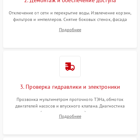
2. Демонтаж и обеспечение доступа
Отключение от сети и перекрытие воды. Извлечение корзин,
фильтров и импеллеров. Снятие боковых стенок, фасада
дверцы или нижнего поддона для прямого доступа к
Подробнее
циркуляционному насосу, ТЭНу и сливной помпе.
3. Проверка гидравлики и электроники
Прозвонка мультиметром проточного ТЭНа, обмоток
двигателей насосов и впускного клапана. Диагностика
прессостата (датчика уровня воды), датчика мутности,
Подробнее
концевика дверцы и электронного модуля управления.