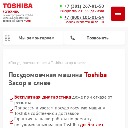
+7 (381) 267-81-50
Ежедневно, с 10:00 до 20:00
FIX-TOSHIBA
Ремонт устройств Toshiba
+7 (800) 101-01-54
Специализированный
cервисный центр г.
Омск
Звонок бесплатный по РФ
Мы ремонтируем
Позвонить
Омске
Посудомоечная машина Toshiba засор в сливе
Посудомоечная машина
Toshiba
Засор в сливе
Бесплатная диагностика
даже при отказе от
ремонта
Привезем и увезем посудомоечную машину
Toshiba собственной доставкой
Ремонт микроволновых печей Toshiba
Ремонт стиральных машин Toshiba
Гарантия на наши работы по ремонту
до 3-х лет
посудомоечных машин Toshiba