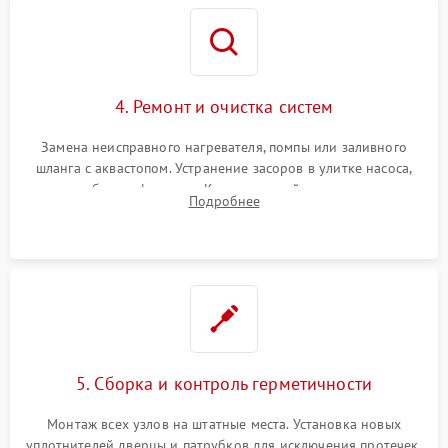
4. Ремонт и очистка систем
Замена неисправного нагревателя, помпы или заливного
шланга с аквастопом. Устранение засоров в улитке насоса,
патрубках и фильтрах. Компонентный ремонт платы
Подробнее
управления, восстановление поврежденной проводки.
5. Сборка и контроль герметичности
Монтаж всех узлов на штатные места. Установка новых
уплотнителей дверцы и патрубков для исключения протечек.