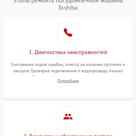
Этапы ремонта посудомоечной машины
Toshiba
1. Диагностика неисправностей
Считывание кодов ошибок, осмотр на наличие протечек и
засоров. Проверка подключения к водопроводу. Анализ
жалоб на отсутствие слива, нагрева, вращения
Подробнее
разбрызгивателей или срабатывание системы защиты
аквастоп.