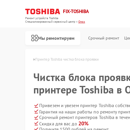
FIX-TOSHIBA
Ремонт устройств Toshiba
Специализированный cервисный центр г.
Омск
Мы ремонтируем
Срочный ремонт
Це
ров Toshiba в Омске
Принтер Toshiba чистка блока проявки
Чистка блока прояв
принтере Toshiba в 
Привезем и увезем принтер Toshiba собст
Гарантия на наши работы по ремонту прин
Срочный ремонт принтеров Toshiba в тече
20%
Скидка для вас до
Получите 1500 рублей на ремонт
Ремонт холодильников Toshiba
Ремонт микроволновых печей Toshiba
Ремонт стиральных машин Toshiba
Ремонт посудомоечных машин Toshiba
Ремонт кондиционеров Toshiba