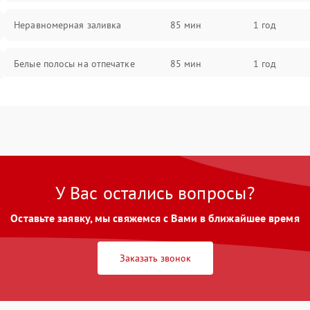
Неравномерная заливка
85 мин
1 год
Белые полосы на отпечатке
85 мин
1 год
Чёрный фон на листе
85 мин
1 год
Перекос изображения
80 мин
1 год
У Вас остались вопросы?
Оставьте заявку, мы свяжемся с Вами в ближайшее время
Заказать звонок