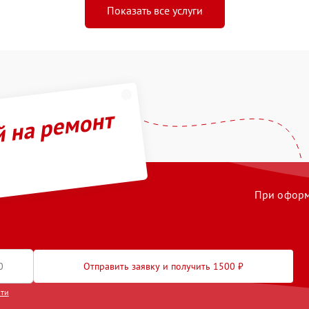
Показать все услуги
й на ремонт
При оформл
Отправить заявку и получить 1500 ₽
сти