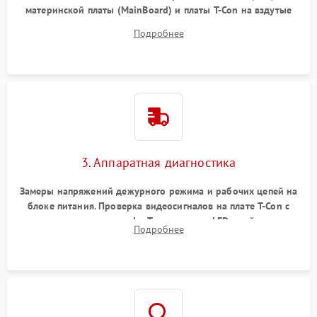
материнской платы (MainBoard) и платы T-Con на вздутые
конденсаторы, прогары, окисления и микротрещины.
Подробнее
Проверка надежности фиксации и целостности шлейфов.
3. Аппаратная диагностика
Замеры напряжений дежурного режима и рабочих цепей на
блоке питания. Проверка видеосигналов на плате T-Con с
помощью осциллографа. Тестирование LED-драйвера и
Подробнее
светодиодных планок подсветки мультиметром.