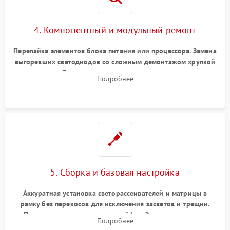
4. Компонентный и модульный ремонт
Перепайка элементов блока питания или процессора. Замена
выгоревших светодиодов со сложным демонтажом хрупкой
матрицы. Восстановление поврежденных дорожек,
Подробнее
прошивка микросхем памяти EEPROM
5. Сборка и базовая настройка
Аккуратная установка светорассеивателей и матрицы в
рамку без перекосов для исключения засветов и трещин.
Подключение внутренних шлейфов. Закрытие корпуса.
Подробнее
Сброс настроек и обновление программного обеспечения.