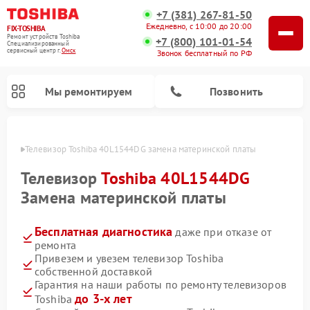
+7 (381) 267-81-50
Ежедневно, с 10:00 до 20:00
FIX-TOSHIBA
Ремонт устройств Toshiba
+7 (800) 101-01-54
Специализированный
cервисный центр г.
Омск
Звонок бесплатный по РФ
Мы ремонтируем
Позвонить
Омске
Телевизор Toshiba 40L1544DG замена материнской платы
Телевизор
Toshiba 40L1544DG
Замена материнской платы
Бесплатная диагностика
даже при отказе от
ремонта
Привезем и увезем телевизор Toshiba
собственной доставкой
Ремонт микроволновых печей Toshiba
Ремонт стиральных машин Toshiba
Ремонт посудомоечных машин Toshiba
Гарантия на наши работы по ремонту телевизоров
до 3-х лет
Toshiba