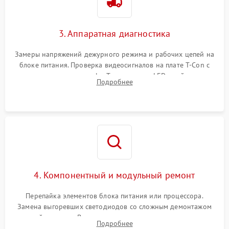
3. Аппаратная диагностика
Замеры напряжений дежурного режима и рабочих цепей на
блоке питания. Проверка видеосигналов на плате T-Con с
помощью осциллографа. Тестирование LED-драйвера и
Подробнее
светодиодных планок подсветки мультиметром.
4. Компонентный и модульный ремонт
Перепайка элементов блока питания или процессора.
Замена выгоревших светодиодов со сложным демонтажом
хрупкой матрицы. Восстановление поврежденных дорожек,
Подробнее
прошивка микросхем памяти EEPROM