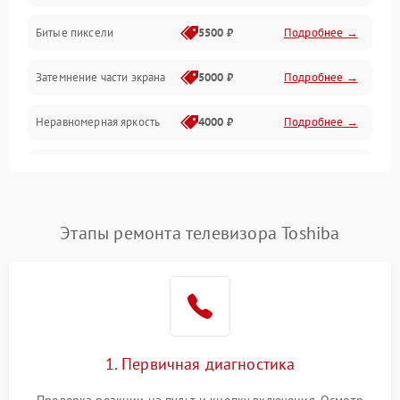
Разъёмы и интерфейсы
Битые пиксели
5500 ₽
Подробнее →
Механические повреждения
Затемнение части экрана
5000 ₽
Подробнее →
Программное обеспечение
Неравномерная яркость
4000 ₽
Подробнее →
Корпус и механика
Выгорание матрицы
6000 ₽
Подробнее →
Пульт и управление
Этапы ремонта телевизора Toshiba
Сеть и подключения
Аудио
Сетевая
1. Первичная диагностика
Проверка реакции на пульт и кнопку включения. Осмотр