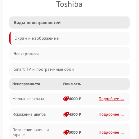
Toshiba
Виды неисправностей
Экран и изображение
Электроника
Smart TV и программные сбои
Неисправности
Стоимость
Питание и запуск
Мерцание экрана
4000 ₽
Подробнее →
Подсветка и LED-модули
Искажение цветов
4500 ₽
Подробнее →
Звук и аудиосистема
Появление пятен на
Сигнал и приём каналов
5000 ₽
Подробнее →
экране