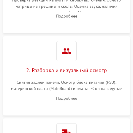
матрицы на трещины и сколы. Оценка звука, наличия
подсветки и индикаторов ошибок. Подключение тестовых
Подробнее
источников сигнала для выявления симптомов поломки.
2. Разборка и визуальный осмотр
Снятие задней панели. Осмотр блока питания (PSU),
материнской платы (MainBoard) и платы T-Con на вздутые
конденсаторы, прогары, окисления и микротрещины.
Подробнее
Проверка надежности фиксации и целостности шлейфов.