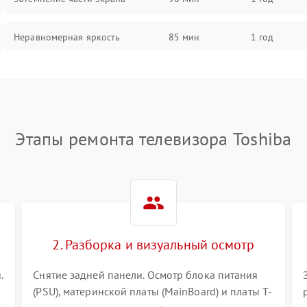
Неравномерная яркость
85 мин
1 год
Выгорание матрицы
90 мин
1 год
Этапы ремонта телевизора Toshiba
2. Разборка и визуальный осмотр
.
Снятие задней панели. Осмотр блока питания
(PSU), материнской платы (MainBoard) и платы T-