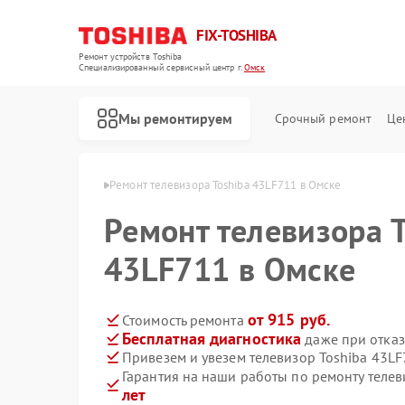
FIX-TOSHIBA
Ремонт устройств Toshiba
Специализированный cервисный центр г.
Омск
Мы ремонтируем
Срочный ремонт
Це
ров Toshiba в Омске
Ремонт телевизора Toshiba 43LF711 в Омске
Ремонт телевизора T
43LF711 в Омске
от 915 руб.
Стоимость ремонта
Бесплатная диагностика
даже при отказ
Привезем и увезем телевизор Toshiba 43L
Гарантия на наши работы по ремонту теле
лет
Ремонт холодильников Toshiba
Ремонт микроволновых печей Toshiba
Ремонт стиральных машин Toshiba
Ремонт посудомоечных машин Toshiba
Ремонт кондиционеров Toshiba