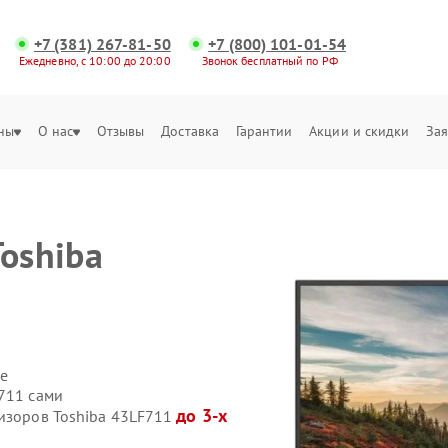
+7 (381) 267-81-50
+7 (800) 101-01-54
Ежедневно, с 10:00 до 20:00
Звонок бесплатный по РФ
ны
О нас
Отзывы
Доставка
Гарантии
Акции и скидки
Зая
oshiba
е
F711 сами
до 3-х
визоров Toshiba 43LF711