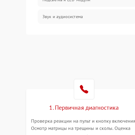
Звук и аудиосистема
Сигнал и приём каналов
Разъёмы и интерфейсы
Механические повреждения
Программное обеспечение
Корпус и механика
1. Первичная диагностика
Пульт и управление
Проверка реакции на пульт и кнопку включения
Осмотр матрицы на трещины и сколы. Оценка
Сеть и подключения