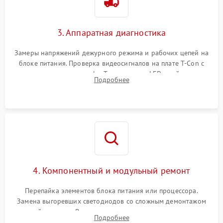
3. Аппаратная диагностика
Замеры напряжений дежурного режима и рабочих цепей на
блоке питания. Проверка видеосигналов на плате T-Con с
помощью осциллографа. Тестирование LED-драйвера и
Подробнее
светодиодных планок подсветки мультиметром.
4. Компонентный и модульный ремонт
Перепайка элементов блока питания или процессора.
Замена выгоревших светодиодов со сложным демонтажом
хрупкой матрицы. Восстановление поврежденных дорожек,
Подробнее
прошивка микросхем памяти EEPROM