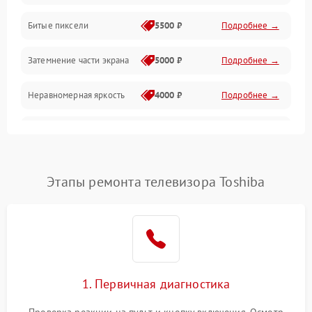
Разъёмы и интерфейсы
Битые пиксели
5500 ₽
Подробнее →
Механические повреждения
Затемнение части экрана
5000 ₽
Подробнее →
Программное обеспечение
Неравномерная яркость
4000 ₽
Подробнее →
Корпус и механика
Выгорание матрицы
6000 ₽
Подробнее →
Пульт и управление
Этапы ремонта телевизора Toshiba
Сеть и подключения
Аудио
Сетевая
1. Первичная диагностика
Проверка реакции на пульт и кнопку включения. Осмотр