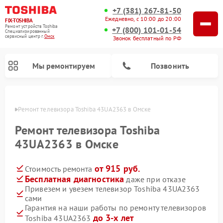
+7 (381) 267-81-50
Ежедневно, с 10:00 до 20:00
FIX-TOSHIBA
Ремонт устройств Toshiba
+7 (800) 101-01-54
Специализированный
cервисный центр г.
Омск
Звонок бесплатный по РФ
Мы ремонтируем
Позвонить
Омске
Ремонт телевизора Toshiba 43UA2363 в Омске
Ремонт телевизора Toshiba
43UA2363 в Омске
от 915 руб.
Стоимость ремонта
Бесплатная диагностика
даже при отказе
Привезем и увезем телевизор Toshiba 43UA2363
сами
Ремонт микроволновых печей Toshiba
Ремонт стиральных машин Toshiba
Ремонт посудомоечных машин Toshiba
Гарантия на наши работы по ремонту телевизоров
до 3-х лет
Toshiba 43UA2363