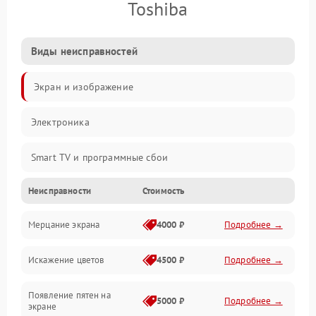
Toshiba
Виды неисправностей
Экран и изображение
Электроника
Smart TV и программные сбои
Неисправности
Стоимость
Питание и запуск
Мерцание экрана
4000 ₽
Подробнее →
Подсветка и LED-модули
Искажение цветов
4500 ₽
Подробнее →
Звук и аудиосистема
Появление пятен на
Сигнал и приём каналов
5000 ₽
Подробнее →
экране