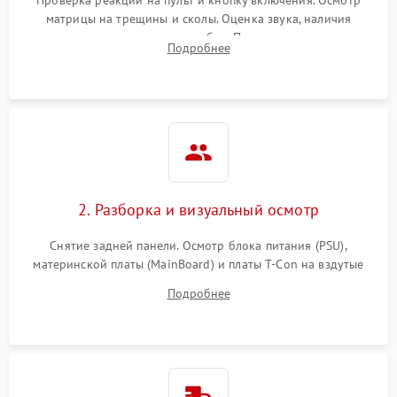
матрицы на трещины и сколы. Оценка звука, наличия
подсветки и индикаторов ошибок. Подключение тестовых
Подробнее
источников сигнала для выявления симптомов поломки.
2. Разборка и визуальный осмотр
Снятие задней панели. Осмотр блока питания (PSU),
материнской платы (MainBoard) и платы T-Con на вздутые
конденсаторы, прогары, окисления и микротрещины.
Подробнее
Проверка надежности фиксации и целостности шлейфов.