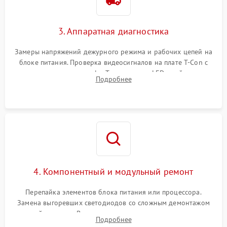
3. Аппаратная диагностика
Замеры напряжений дежурного режима и рабочих цепей на
блоке питания. Проверка видеосигналов на плате T-Con с
помощью осциллографа. Тестирование LED-драйвера и
Подробнее
светодиодных планок подсветки мультиметром.
4. Компонентный и модульный ремонт
Перепайка элементов блока питания или процессора.
Замена выгоревших светодиодов со сложным демонтажом
хрупкой матрицы. Восстановление поврежденных дорожек,
Подробнее
прошивка микросхем памяти EEPROM