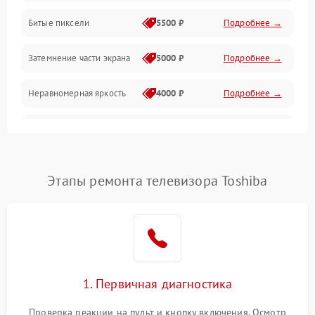
Разъёмы и интерфейсы
Битые пиксели
5500 ₽
Подробнее →
Механические повреждения
Затемнение части экрана
5000 ₽
Подробнее →
Программное обеспечение
Неравномерная яркость
4000 ₽
Подробнее →
Корпус и механика
Выгорание матрицы
6000 ₽
Подробнее →
Пульт и управление
Этапы ремонта телевизора Toshiba
Сеть и подключения
Аудио
Сетевая
1. Первичная диагностика
Проверка реакции на пульт и кнопку включения. Осмотр