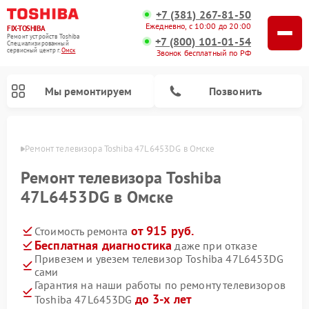
+7 (381) 267-81-50
Ежедневно, с 10:00 до 20:00
FIX-TOSHIBA
Ремонт устройств Toshiba
+7 (800) 101-01-54
Специализированный
cервисный центр г.
Омск
Звонок бесплатный по РФ
Мы ремонтируем
Позвонить
Омске
Ремонт телевизора Toshiba 47L6453DG в Омске
Ремонт телевизора Toshiba
47L6453DG в Омске
от 915 руб.
Стоимость ремонта
Бесплатная диагностика
даже при отказе
Привезем и увезем телевизор Toshiba 47L6453DG
сами
Ремонт микроволновых печей Toshiba
Ремонт стиральных машин Toshiba
Ремонт посудомоечных машин Toshiba
Гарантия на наши работы по ремонту телевизоров
до 3-х лет
Toshiba 47L6453DG