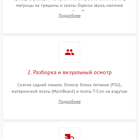
матрицы на трещины и сколы. Оценка звука, наличия
подсветки и индикаторов ошибок. Подключение тестовых
Подробнее
источников сигнала для выявления симптомов поломки.
2. Разборка и визуальный осмотр
Снятие задней панели. Осмотр блока питания (PSU),
материнской платы (MainBoard) и платы T-Con на вздутые
конденсаторы, прогары, окисления и микротрещины.
Подробнее
Проверка надежности фиксации и целостности шлейфов.