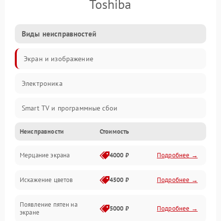
Toshiba
Виды неисправностей
Экран и изображение
Электроника
Smart TV и программные сбои
Неисправности
Стоимость
Питание и запуск
Мерцание экрана
4000 ₽
Подробнее →
Подсветка и LED-модули
Искажение цветов
4500 ₽
Подробнее →
Звук и аудиосистема
Появление пятен на
Сигнал и приём каналов
5000 ₽
Подробнее →
экране