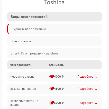
Toshiba
Виды неисправностей
Экран и изображение
Электроника
Smart TV и программные сбои
Неисправности
Стоимость
Питание и запуск
Мерцание экрана
4000 ₽
Подробнее →
Подсветка и LED-модули
Искажение цветов
4500 ₽
Подробнее →
Звук и аудиосистема
Появление пятен на
Сигнал и приём каналов
5000 ₽
Подробнее →
экране