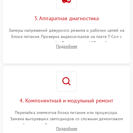
3. Аппаратная диагностика
Замеры напряжений дежурного режима и рабочих цепей на
блоке питания. Проверка видеосигналов на плате T-Con с
помощью осциллографа. Тестирование LED-драйвера и
Подробнее
светодиодных планок подсветки мультиметром.
4. Компонентный и модульный ремонт
Перепайка элементов блока питания или процессора.
Замена выгоревших светодиодов со сложным демонтажом
хрупкой матрицы. Восстановление поврежденных дорожек,
Подробнее
прошивка микросхем памяти EEPROM