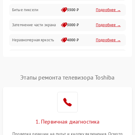
Разъёмы и интерфейсы
Битые пиксели
5500 ₽
Подробнее →
Механические повреждения
Затемнение части экрана
5000 ₽
Подробнее →
Программное обеспечение
Неравномерная яркость
4000 ₽
Подробнее →
Корпус и механика
Выгорание матрицы
6000 ₽
Подробнее →
Пульт и управление
Этапы ремонта телевизора Toshiba
Сеть и подключения
Аудио
Сетевая
1. Первичная диагностика
Проверка реакции на пульт и кнопку включения. Осмотр