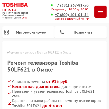
+7 (381) 267-81-50
Ежедневно, с 10:00 до 20:00
FIX-TOSHIBA
Ремонт устройств Toshiba
+7 (800) 101-01-54
Специализированный
cервисный центр г.
Омск
Звонок бесплатный по РФ
Мы ремонтируем
Позвонить
Омске
Ремонт телевизора Toshiba 50LF621 в Омске
Ремонт телевизора Toshiba
50LF621 в Омске
от 915 руб.
Стоимость ремонта
Бесплатная диагностика
даже при отказе
Привезем и увезем телевизор Toshiba 50LF621
сами
Ремонт микроволновых печей Toshiba
Ремонт стиральных машин Toshiba
Ремонт посудомоечных машин Toshiba
Гарантия на наши работы по ремонту телевизоров
до 3-х лет
Toshiba 50LF621