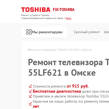
FIX-TOSHIBA
Ремонт устройств Toshiba
Специализированный cервисный центр г.
Омск
Мы ремонтируем
Срочный ремонт
Це
ров Toshiba в Омске
Ремонт телевизора Toshiba 55LF621 в Омске
Ремонт телевизора T
55LF621 в Омске
от 915 руб.
Стоимость ремонта
Бесплатная диагностика
даже при отказ
Привезем и увезем телевизор Toshiba 55L
Гарантия на наши работы по ремонту теле
лет
Ремонт холодильников Toshiba
Ремонт микроволновых печей Toshiba
Ремонт стиральных машин Toshiba
Ремонт посудомоечных машин Toshiba
Ремонт кондиционеров Toshiba