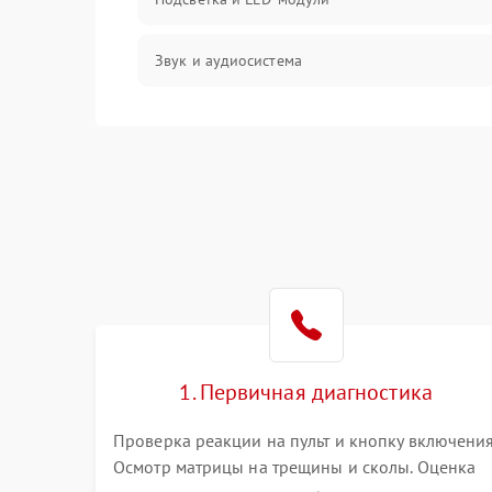
Звук и аудиосистема
Сигнал и приём каналов
Разъёмы и интерфейсы
Механические повреждения
Программное обеспечение
Корпус и механика
1. Первичная диагностика
Пульт и управление
Проверка реакции на пульт и кнопку включения
Осмотр матрицы на трещины и сколы. Оценка
Сеть и подключения