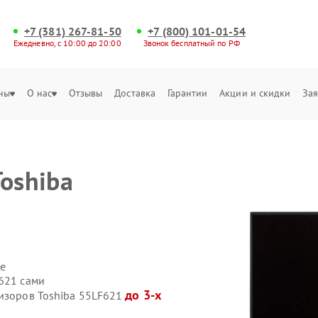
+7 (381) 267-81-50
+7 (800) 101-01-54
Ежедневно, с 10:00 до 20:00
Звонок бесплатный по РФ
ны
О нас
Отзывы
Доставка
Гарантии
Акции и скидки
Зая
oshiba
е
F621 сами
до 3-х
визоров Toshiba 55LF621