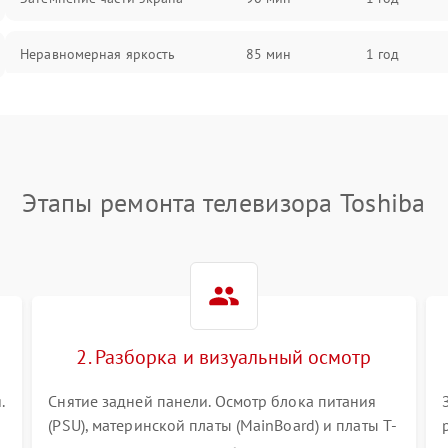
Неравномерная яркость
85 мин
1 год
Выгорание матрицы
90 мин
1 год
Этапы ремонта телевизора Toshiba
2. Разборка и визуальный осмотр
.
Снятие задней панели. Осмотр блока питания
(PSU), материнской платы (MainBoard) и платы T-