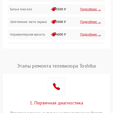
Разъёмы и интерфейсы
Битые пиксели
5500 ₽
Подробнее →
Механические повреждения
Затемнение части экрана
5000 ₽
Подробнее →
Программное обеспечение
Неравномерная яркость
4000 ₽
Подробнее →
Корпус и механика
Выгорание матрицы
6000 ₽
Подробнее →
Пульт и управление
Этапы ремонта телевизора Toshiba
Сеть и подключения
Аудио
Сетевая
1. Первичная диагностика
Проверка реакции на пульт и кнопку включения. Осмотр