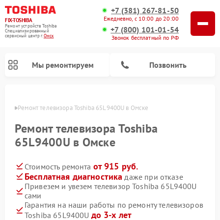
+7 (381) 267-81-50
Ежедневно, с 10:00 до 20:00
FIX-TOSHIBA
Ремонт устройств Toshiba
+7 (800) 101-01-54
Специализированный
cервисный центр г.
Омск
Звонок бесплатный по РФ
Мы ремонтируем
Позвонить
Омске
Ремонт телевизора Toshiba 65L9400U в Омске
Ремонт телевизора Toshiba
65L9400U в Омске
от 915 руб.
Стоимость ремонта
Бесплатная диагностика
даже при отказе
Привезем и увезем телевизор Toshiba 65L9400U
сами
Ремонт микроволновых печей Toshiba
Ремонт стиральных машин Toshiba
Ремонт посудомоечных машин Toshiba
Гарантия на наши работы по ремонту телевизоров
до 3-х лет
Toshiba 65L9400U