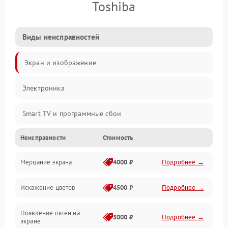
Toshiba
Виды неисправностей
Экран и изображение
Электроника
Smart TV и программные сбои
Неисправности
Стоимость
Питание и запуск
Мерцание экрана
4000 ₽
Подробнее →
Подсветка и LED-модули
Искажение цветов
4500 ₽
Подробнее →
Звук и аудиосистема
Появление пятен на
Сигнал и приём каналов
5000 ₽
Подробнее →
экране