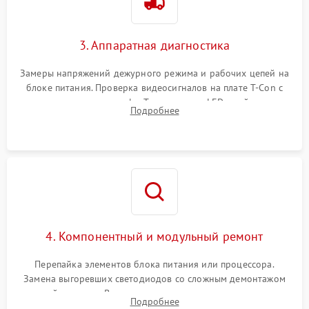
3. Аппаратная диагностика
Замеры напряжений дежурного режима и рабочих цепей на
блоке питания. Проверка видеосигналов на плате T-Con с
помощью осциллографа. Тестирование LED-драйвера и
Подробнее
светодиодных планок подсветки мультиметром.
4. Компонентный и модульный ремонт
Перепайка элементов блока питания или процессора.
Замена выгоревших светодиодов со сложным демонтажом
хрупкой матрицы. Восстановление поврежденных дорожек,
Подробнее
прошивка микросхем памяти EEPROM