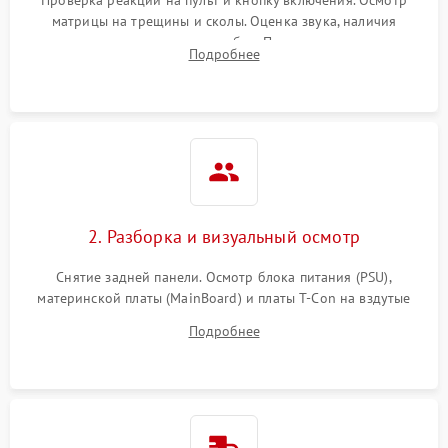
матрицы на трещины и сколы. Оценка звука, наличия
подсветки и индикаторов ошибок. Подключение тестовых
Подробнее
источников сигнала для выявления симптомов поломки.
2. Разборка и визуальный осмотр
Снятие задней панели. Осмотр блока питания (PSU),
материнской платы (MainBoard) и платы T-Con на вздутые
конденсаторы, прогары, окисления и микротрещины.
Подробнее
Проверка надежности фиксации и целостности шлейфов.