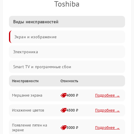
Toshiba
Виды неисправностей
Экран и изображение
Электроника
Smart TV и программные сбои
Неисправности
Стоимость
Питание и запуск
Мерцание экрана
4000 ₽
Подробнее →
Подсветка и LED-модули
Искажение цветов
4500 ₽
Подробнее →
Звук и аудиосистема
Появление пятен на
Сигнал и приём каналов
5000 ₽
Подробнее →
экране