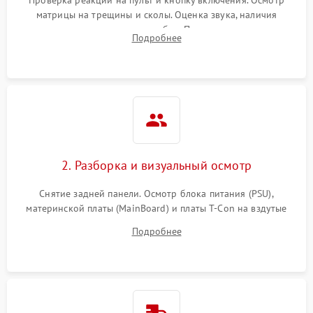
матрицы на трещины и сколы. Оценка звука, наличия
подсветки и индикаторов ошибок. Подключение тестовых
Подробнее
источников сигнала для выявления симптомов поломки.
2. Разборка и визуальный осмотр
Снятие задней панели. Осмотр блока питания (PSU),
материнской платы (MainBoard) и платы T-Con на вздутые
конденсаторы, прогары, окисления и микротрещины.
Подробнее
Проверка надежности фиксации и целостности шлейфов.