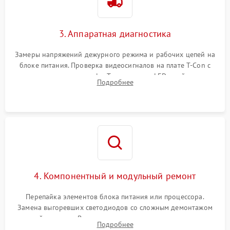
3. Аппаратная диагностика
Замеры напряжений дежурного режима и рабочих цепей на
блоке питания. Проверка видеосигналов на плате T-Con с
помощью осциллографа. Тестирование LED-драйвера и
Подробнее
светодиодных планок подсветки мультиметром.
4. Компонентный и модульный ремонт
Перепайка элементов блока питания или процессора.
Замена выгоревших светодиодов со сложным демонтажом
хрупкой матрицы. Восстановление поврежденных дорожек,
Подробнее
прошивка микросхем памяти EEPROM