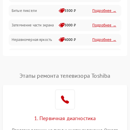
Разъёмы и интерфейсы
Битые пиксели
5500 ₽
Подробнее →
Механические повреждения
Затемнение части экрана
5000 ₽
Подробнее →
Программное обеспечение
Неравномерная яркость
4000 ₽
Подробнее →
Корпус и механика
Выгорание матрицы
6000 ₽
Подробнее →
Пульт и управление
Этапы ремонта телевизора Toshiba
Сеть и подключения
Аудио
Сетевая
1. Первичная диагностика
Проверка реакции на пульт и кнопку включения. Осмотр