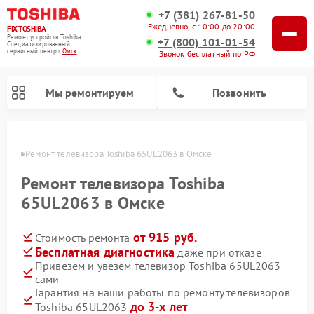
+7 (381) 267-81-50
Ежедневно, с 10:00 до 20:00
FIX-TOSHIBA
Ремонт устройств Toshiba
+7 (800) 101-01-54
Специализированный
cервисный центр г.
Омск
Звонок бесплатный по РФ
Мы ремонтируем
Позвонить
Омске
Ремонт телевизора Toshiba 65UL2063 в Омске
Ремонт телевизора Toshiba
65UL2063 в Омске
от 915 руб.
Стоимость ремонта
Бесплатная диагностика
даже при отказе
Привезем и увезем телевизор Toshiba 65UL2063
сами
Ремонт микроволновых печей Toshiba
Ремонт стиральных машин Toshiba
Ремонт посудомоечных машин Toshiba
Гарантия на наши работы по ремонту телевизоров
до 3-х лет
Toshiba 65UL2063