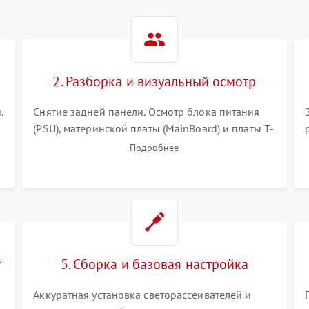
2. Разборка и визуальный осмотр
.
Снятие задней панели. Осмотр блока питания
(PSU), материнской платы (MainBoard) и платы T-
Con на вздутые конденсаторы, прогары,
Подробнее
окисления и микротрещины. Проверка
надежности фиксации и целостности шлейфов.
т
5. Сборка и базовая настройка
Аккуратная установка светорассеивателей и