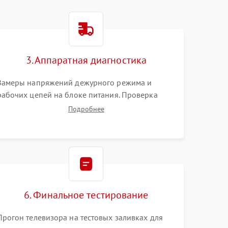
3. Аппаратная диагностика
Замеры напряжений дежурного режима и
рабочих цепей на блоке питания. Проверка
видеосигналов на плате T-Con с помощью
Подробнее
осциллографа. Тестирование LED-драйвера и
светодиодных планок подсветки мультиметром.
6. Финальное тестирование
Прогон телевизора на тестовых заливках для