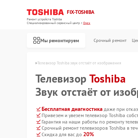
FIX-TOSHIBA
Ремонт устройств Toshiba
Специализированный cервисный центр г.
Омск
Мы ремонтируем
Срочный ремонт
Це
ров Toshiba в Омске
Телевизор Toshiba звук отстаёт от изображения
Телевизор
Toshiba
Звук отстаёт от изо
Бесплатная диагностика
даже при отказ
Привезем и увезем телевизор Toshiba собс
Гарантия на наши работы по ремонту теле
Срочный ремонт телевизоров Toshiba в теч
20%
Скидка для вас до
Ремонт холодильников Toshiba
Ремонт микроволновых печей Toshiba
Ремонт стиральных машин Toshiba
Ремонт посудомоечных машин Toshiba
Ремонт кондиционеров Toshiba